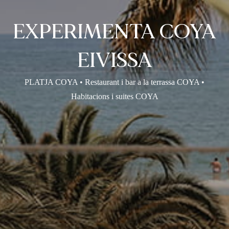
EXPERIMENTA COYA
EIVISSA
PLATJA COYA • Restaurant i bar a la terrassa COYA •
Habitacions i suites COYA