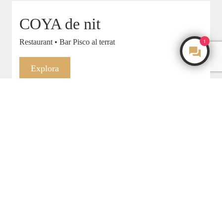
COYA de nit
Restaurant • Bar Pisco al terrat
1
Make an Enquiry
Explora
Habitacions i suites COYA
Lloga • Relaxa't • Recarrega
Explora